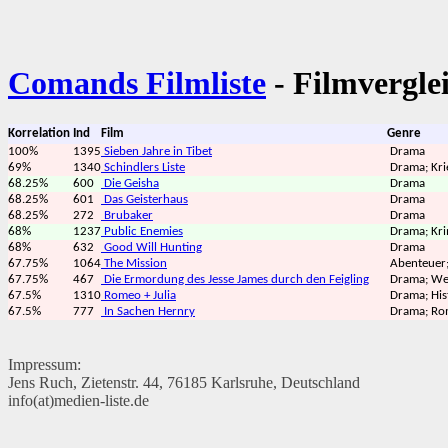
Comands Filmliste
- Filmvergle
Korrelation
Ind
Film
Genre
100%
1395
Sieben Jahre in Tibet
Drama
69%
1340
Schindlers Liste
Drama; Kri
68.25%
600
Die Geisha
Drama
68.25%
601
Das Geisterhaus
Drama
68.25%
272
Brubaker
Drama
68%
1237
Public Enemies
Drama; Kri
68%
632
Good Will Hunting
Drama
67.75%
1064
The Mission
Abenteuer
67.75%
467
Die Ermordung des Jesse James durch den Feigling
Drama; We
67.5%
1310
Romeo + Julia
Drama; His
67.5%
777
In Sachen Hernry
Drama; Ro
Impressum:
Jens Ruch, Zietenstr. 44, 76185 Karlsruhe, Deutschland
info(at)medien-liste.de