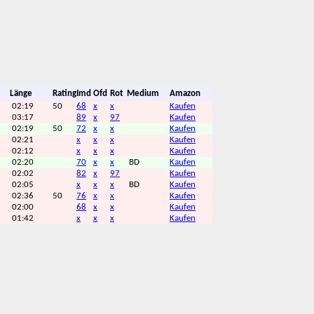
Länge
Rating
Imd
Ofd
Rot
Medium
Amazon
02:19
50
68
x
x
Kaufen
03:17
89
x
97
Kaufen
02:19
50
72
x
x
Kaufen
02:21
x
x
x
Kaufen
02:12
x
x
x
Kaufen
02:20
70
x
x
BD
Kaufen
02:02
82
x
97
Kaufen
02:05
x
x
x
BD
Kaufen
02:36
50
76
x
x
Kaufen
02:00
68
x
x
Kaufen
01:42
x
x
x
Kaufen