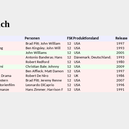
ich
Personen
FSK
Produktionsland
Release
Brad Pitt; John William
12
USA
1997
eg
Ben Kingsley; John Will
12
USA
1993
John Williams
12
USA
2005
Antonio Banderas; Hans
12
Dänemark; Deutschland;
1993
Robert Redford
12
USA
1980
mi
Christian Bale; Johnny
12
USA
2009
Ben Affleck; Matt Damon
12
USA
1997
; Drama
Robert De Niro
12
UK
1986
stern
Brad Pitt; Jeremy Renne
12
USA
2007
torienfilm
Leonardo DiCaprio
12
USA
1996
manze
Hans Zimmer; Harrison F
12
USA
1991